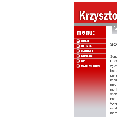
SO
Sono
USG 
zgło
bada
pier
każd
góry
moni
spr
bada
Wykr
ust
mamm