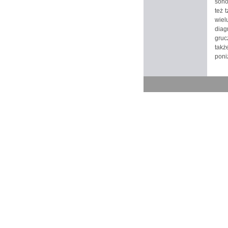
sono
też 
wie
diag
gruc
takż
poni