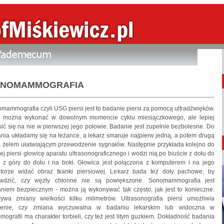
NOMAMMOGRAFIA
mammografia czyli USG piersi jest to badanie piersi za pomocą ultradźwięków.
można wykonać w dowolnym momencie cyklu miesiączkowego, ale lepiej
sić się na nie w pierwszej jego połowie. Badanie jest zupełnie bezbolesne. Do
nia układamy się na leżance, a lekarz smaruje najpierw jedną, a potem drugą
ś żelem ułatwiającym przewodzenie sygnałów. Następnie przykłada kolejno do
ej piersi głowicę aparatu ultrasonograficznego i wodzi nią po biuście z dołu do
, z góry do dołu i na boki. Głowica jest połączona z komputerem i na jego
torze widać obraz tkanki piersiowej. Lekarz bada też doły pachowe, by
awdzić, czy węzły chłonne nie są powiększone. Sonomammografia jest
niem bezpiecznym - można ją wykonywać tak często, jak jest to konieczne.
ywa zmiany wielkości kilku milimetrów. Ultrasonografia piersi umożliwia
alenie, czy zmiana wyczuwalna w badaniu lekarskim lub widoczna w
ografii ma charakter torbieli, czy też jest litym guzkiem. Dokładność badania