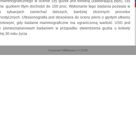
mammograficznego w ocenie czy guzek jest torbielą (zawierającą płyn), czy
tzw. guzkiem litym dochodzi do 100 proc. Wykonanie tego badania pozwala w
lu sytuacjach zaniechać dalszych, bardziej złożonych procedur
nostycznych. Ultrasonografia jest stosowana do oceny piersi o gęstym utkaniu
zołowym, gdy badanie mammograficzne ma ograniczoną wartość. USG jest
e pierwszoplanowym badaniem w przypadku stwierdzenia guzka u kobiety
żej 30 roku życia.
Krzysztof Miśkiewicz © 2026