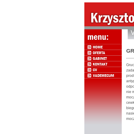
GR
Gruc
zad
prod
anty
odpo
nie 
mocz
cewk
bieg
nasi
mocz