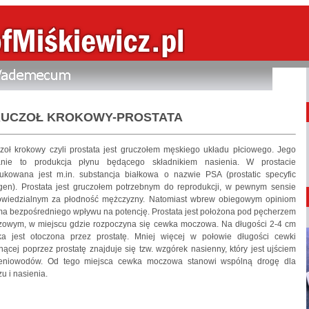
UCZOŁ KROKOWY-PROSTATA
zoł krokowy czyli prostata jest gruczołem męskiego układu płciowego. Jego
anie to produkcja płynu będącego składnikiem nasienia. W prostacie
ukowana jest m.in. substancja białkowa o nazwie PSA (prostatic specyfic
gen). Prostata jest gruczołem potrzebnym do reprodukcji, w pewnym sensie
wiedzialnym za płodność mężczyzny. Natomiast wbrew obiegowym opiniom
ma bezpośredniego wpływu na potencję. Prostata jest położona pod pęcherzem
owym, w miejscu gdzie rozpoczyna się cewka moczowa. Na długości 2-4 cm
a jest otoczona przez prostatę. Mniej więcej w połowie długości cewki
nącej poprzez prostatę znajduje się tzw. wzgórek nasienny, który jest ujściem
eniowodów. Od tego miejsca cewka moczowa stanowi wspólną drogę dla
u i nasienia.