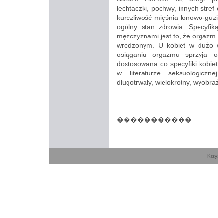
łechtaczki, pochwy, innych stre
kurczliwość mięśnia łonowo-guzi
ogólny stan zdrowia. Specyfi
mężczyznami jest to, że orgazm u
wrodzonym. U kobiet w dużo 
osiąganiu orgazmu sprzyja o
dostosowana do specyfiki kobi
w literaturze seksuologiczn
długotrwały, wielokrotny, wyobra
�����������
Krzy