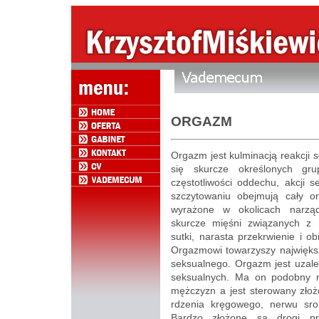
ORGAZM
Orgazm jest kulminacją reakcji 
się skurcze określonych gru
częstotliwości oddechu, akcji s
szczytowaniu obejmują cały or
wyrażone w okolicach narząd
skurcze mięśni związanych z 
sutki, narasta przekrwienie i o
Orgazmowi towarzyszy największ
seksualnego. Orgazm jest uzależ
seksualnych. Ma on podobny 
mężczyzn a jest sterowany zł
rdzenia kręgowego, nerwu sr
Bardzo złożone są drogi pr