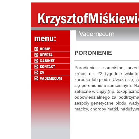
PORONIENIE
Poronienie – samoistne, przed
krócej niż 22 tygodnie wskut
zarodka lub płodu. Uważa się, ż
się poronieniem samoistnym. Na
zakaźne w ciąży (np. toxoplazm
odpowiedzialnego za podtrzyma
zespoły genetyczne płodu, wady
macicy, choroby matki, nadużywan