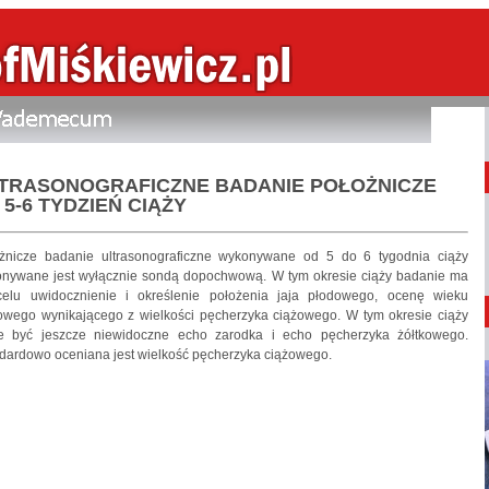
TRASONOGRAFICZNE BADANIE POŁOŻNICZE
) 5-6 TYDZIEŃ CIĄŻY
żnicze badanie ultrasonograficzne wykonywane od 5 do 6 tygodnia ciąży
nywane jest wyłącznie sondą dopochwową. W tym okresie ciąży badanie ma
elu uwidocznienie i określenie położenia jaja płodowego, ocenę wieku
owego wynikającego z wielkości pęcherzyka ciążowego. W tym okresie ciąży
 być jeszcze niewidoczne echo zarodka i echo pęcherzyka żółtkowego.
dardowo oceniana jest wielkość pęcherzyka ciążowego.