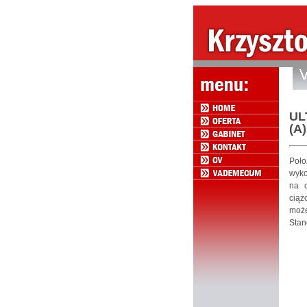
UL
(A
Poło
wyko
na c
ciąż
może
Stan