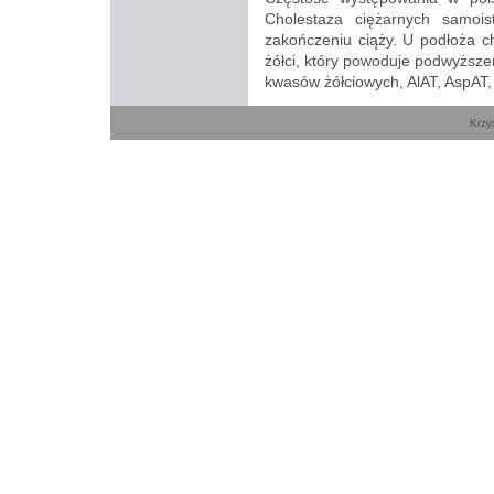
Cholestaza ciężarnych samois
zakończeniu ciąży. U podłoża c
żółci, który powoduje podwyższen
kwasów żółciowych, AlAT, AspAT, bi
Krzy