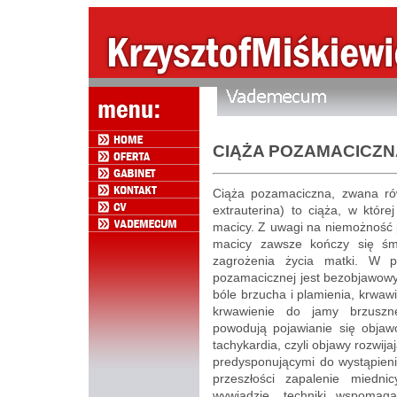
CIĄŻA POZAMACICZN
Ciąża pozamaciczna, zwana rów
extrauterina) to ciąża, w któr
macicy. Z uwagi na niemożność 
macicy zawsze kończy się śm
zagrożenia życia matki. W p
pozamacicznej jest bezobjawowy
bóle brzucha i plamienia, krwaw
krwawienie do jamy brzuszne
powodują pojawianie się objawó
tachykardia, czyli objawy rozwij
predysponującymi do wystąpieni
przeszłości zapalenie miedni
wywiadzie, techniki wspoma