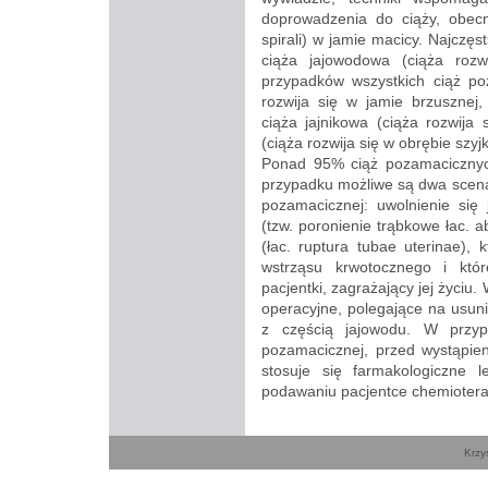
doprowadzenia do ciąży, obecn
spirali) w jamie macicy. Najczęs
ciąża jajowodowa (ciąża roz
przypadków wszystkich ciąż po
rozwija się w jamie brzusznej, n
ciąża jajnikowa (ciąża rozwija 
(ciąża rozwija się w obrębie szyjk
Ponad 95% ciąż pozamacicznych
przypadku możliwe są dwa scena
pozamacicznej: uwolnienie się
(tzw. poronienie trąbkowe łac. a
(łac. ruptura tubae uterinae),
wstrząsu krwotocznego i któ
pacjentki, zagrażający jej życiu
operacyjne, polegające na usunię
z częścią jajowodu. W przy
pozamacicznej, przed wystąpie
stosuje się farmakologiczne 
podawaniu pacjentce chemiotera
Krzy