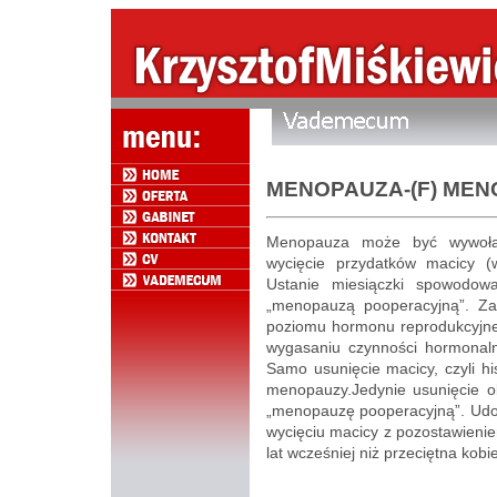
MENOPAUZA-(F) ME
Menopauza może być wywołan
wycięcie przydatków macicy (w
Ustanie miesiączki spowodowa
„menopauzą pooperacyjną”. Za
poziomu hormonu reprodukcyjne
wygasaniu czynności hormonalne
Samo usunięcie macicy, czyli hi
menopauzy.Jedynie usunięcie o
„menopauzę pooperacyjną”. Udowo
wycięciu macicy z pozostawieni
lat wcześniej niż przeciętna kobie