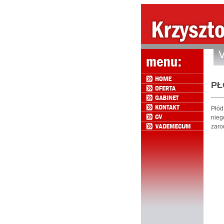
PŁ
Płód
nieg
zaro