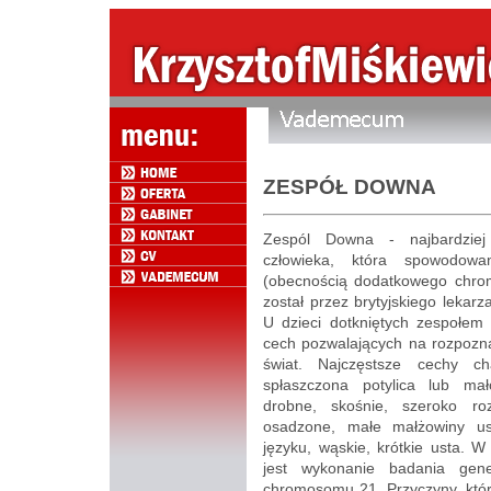
ZESPÓŁ DOWNA
Zespól Downa - najbardziej
człowieka, która spowodow
(obecnością dodatkowego chro
został przez brytyjskiego leka
U dzieci dotkniętych zespołem
cech pozwalających na rozpozna
świat. Najczęstsze cechy c
spłaszczona potylica lub ma
drobne, skośnie, szeroko ro
osadzone, małe małżowiny us
języku, wąskie, krótkie usta. 
jest wykonanie badania gene
chromosomu 21. Przyczyny, któr