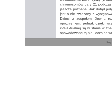
chromosomów pary 21 podczas p
jeszcze poznane. Jak dotąd je
jest silnie związany z występo
Dzieci z zespołem Downa roz
opóźnieniem, jednak dzięki wcze
intelektualnej są w stanie w z
spowodowane tą nieuleczalną w
Krzy