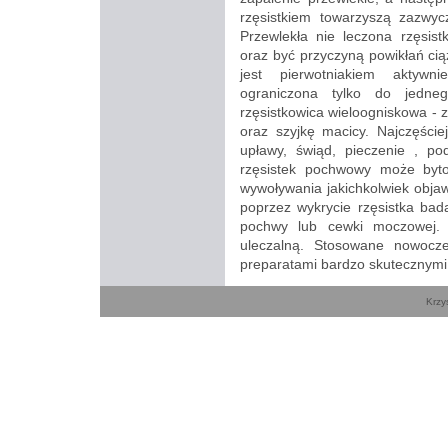
rzęsistkiem towarzyszą zazwycz
Przewlekła nie leczona rzęsi
oraz być przyczyną powikłań ci
jest pierwotniakiem aktywni
ograniczona tylko do jedne
rzęsistkowica wieloogniskowa -
oraz szyjkę macicy. Najczęście
upławy, świąd, pieczenie , po
rzęsistek pochwowy może byt
wywoływania jakichkolwiek obja
poprzez wykrycie rzęsistka ba
pochwy lub cewki moczowej. 
uleczalną. Stosowane nowocz
preparatami bardzo skutecznymi
Krzy