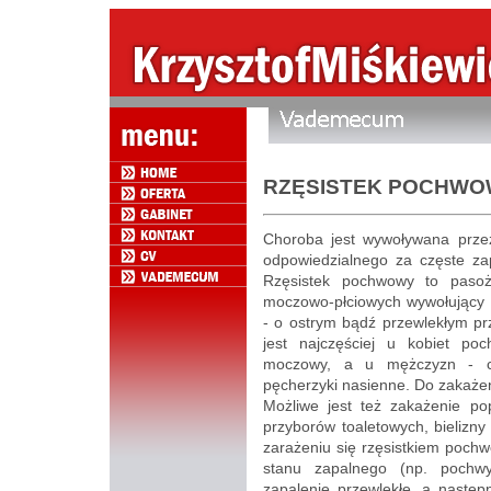
RZĘSISTEK POCHWO
Choroba jest wywoływana przez
odpowiedzialnego za częste za
Rzęsistek pochwowy to pasoż
moczowo-płciowych wywołujący c
- o ostrym bądź przewlekłym pr
jest najczęściej u kobiet po
moczowy, a u mężczyzn - c
pęcherzyki nasienne. Do zakażen
Możliwe jest też zakażenie po
przyborów toaletowych, bielizny
zarażeniu się rzęsistkiem poch
stanu zapalnego (np. pochwy
zapalenie przewlekłe, a następ