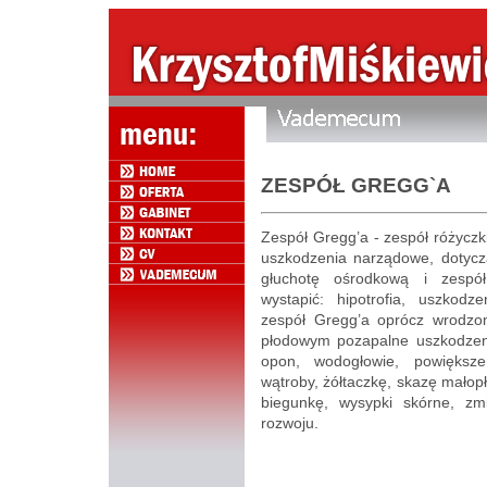
ZESPÓŁ GREGG`A
Zespół Gregg’a - zespół różycz
uszkodzenia narządowe, dotyczą
głuchotę ośrodkową i zespó
wystapić: hipotrofia, uszkod
zespół Gregg’a oprócz wrodzo
płodowym pozapalne uszkodzen
opon, wodogłowie, powiększe
wątroby, żółtaczkę, skazę małop
biegunkę, wysypki skórne, zm
rozwoju.